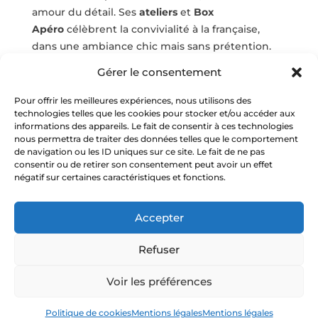
amour du détail. Ses
ateliers
et
Box
Apéro
célèbrent la convivialité à la française,
dans une ambiance chic mais sans prétention.
Gérer le consentement
Quand on cherche quoi faire à Annecy entre
amis ou collègues,
Chasarose
s’impose comme
Pour offrir les meilleures expériences, nous utilisons des
l’expérience qui allie goût, rire et partage.
technologies telles que les cookies pour stocker et/ou accéder aux
informations des appareils. Le fait de consentir à ces technologies
Une parenthèse savoureuse entre lac
nous permettra de traiter des données telles que le comportement
de navigation ou les ID uniques sur ce site. Le fait de ne pas
et montagnes
consentir ou de retirer son consentement peut avoir un effet
négatif sur certaines caractéristiques et fonctions.
Imaginez : dehors, la neige tombe doucement
sur le lac. Dedans, les verres tintent, les rires
fusent, les senteurs d’agrumes emplissent la
Accepter
pièce. C’est ça, l’esprit Chasarose : un art de vivre
Refuser
fait de simplicité, de chaleur et de découvertes
gourmandes.
Voir les préférences
Réservez votre activité Chasarose à Annecy et
vivez une saison hivernale plein de saveurs, de
Politique de cookies
Mentions légales
Mentions légales