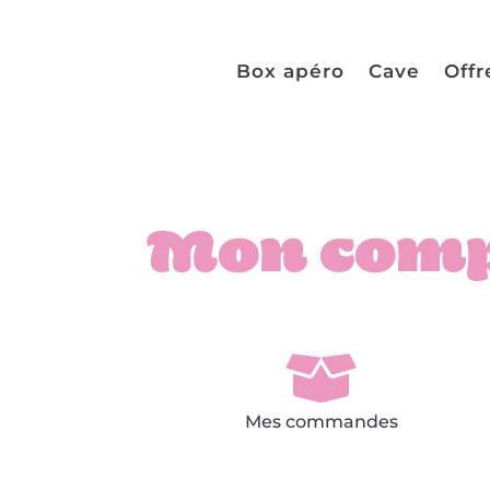
Box apéro
Cave
Offr
Mon com

Mes commandes