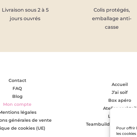
Livraison sous 2 à 5
Colis protégés,
jours ouvrés
emballage anti-
casse
Contact
Accueil
FAQ
J’ai soif
Blog
Box apéro
Mon compte
Atelier cocktail
Mentions légales
L’Offre Pro
ons générales de vente
Teambuilding pour ent
tique de cookies (UE)
Pour offrir
les cookies