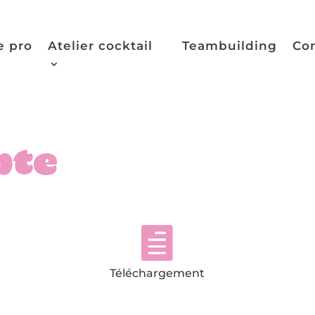
e pro
Atelier cocktail
Teambuilding
Co
pte

Téléchargement