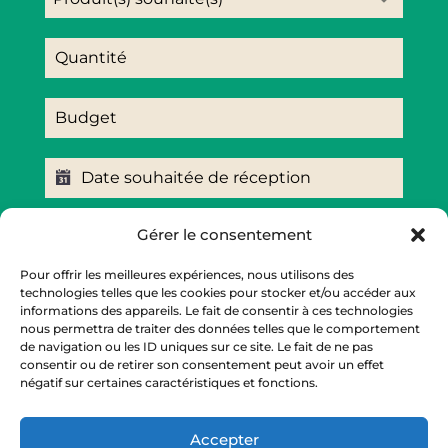
En soumettant ce formulaire, j’accepte que les
Gérer le consentement
informations saisies soient exploitées dans le
cadre de la relation commerciale qui peut en
Pour offrir les meilleures expériences, nous utilisons des
découler.
technologies telles que les cookies pour stocker et/ou accéder aux
informations des appareils. Le fait de consentir à ces technologies
nous permettra de traiter des données telles que le comportement
Envoyer
de navigation ou les ID uniques sur ce site. Le fait de ne pas
consentir ou de retirer son consentement peut avoir un effet
négatif sur certaines caractéristiques et fonctions.
Accepter