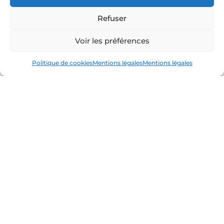
Refuser
Voir les préférences
Faq –
Tout savoir
Politique de cookies
Mentions légales
Mentions légales
sur nos Cadeaux
d’entreprise &
Box Apéro
Quel est le meilleur cadeau
d’entreprise original ?
Un cadeau d’entreprise original doit créer
de l’émotion et du lien. Une box apéro clé