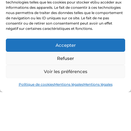
par étape, avec du matériel simple et des gestes
technologies telles que les cookies pour stocker et/ou accéder aux
informations des appareils. Le fait de consentir à ces technologies
accessibles. L’accent est mis sur la
nous permettra de traiter des données telles que le comportement
compréhension des bases et sur le plaisir de
de navigation ou les ID uniques sur ce site. Le fait de ne pas
créer, plutôt que sur la performance.
consentir ou de retirer son consentement peut avoir un effet
négatif sur certaines caractéristiques et fonctions.
Groupes d’amis & soirées privées
Accepter
Entre
amis
, ces sessions sont idéales pour sortir
de l’ordinaire. On se retrouve autour de créations
Refuser
accessibles, on échange, on déguste et on
apprend ensemble. Le format favorise la
Voir les préférences
discussion et la bonne humeur, sans pression ni
esprit de compétition.
Politique de cookies
Mentions légales
Mentions légales
Anniversaires & EVJF
Pour marquer une occasion spéciale, la mixologie
apporte une touche originale et festive. Les
cocktails peuvent être adaptées aux goûts du
groupe et le déroulé ajusté selon l’ambiance
souhaitée.