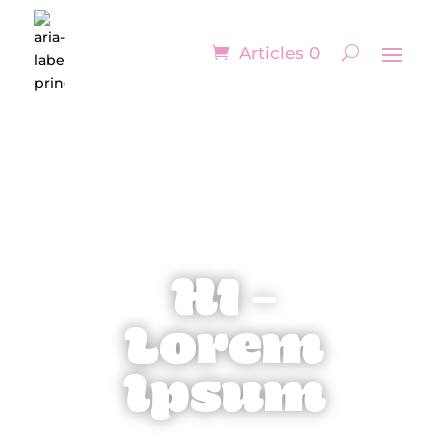
Articles 0
H1 –
Lorem
Ipsum
Lorem ipsum dolor sit amet, consectetur