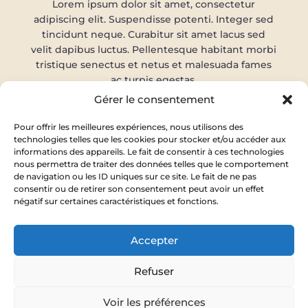
Lorem ipsum dolor sit amet, consectetur
adipiscing elit. Suspendisse potenti. Integer sed
tincidunt neque. Curabitur sit amet lacus sed
velit dapibus luctus. Pellentesque habitant morbi
tristique senectus et netus et malesuada fames
ac turpis egestas.
Gérer le consentement
Pour offrir les meilleures expériences, nous utilisons des
H3 – Consectetur
technologies telles que les cookies pour stocker et/ou accéder aux
adipiscing elit
informations des appareils. Le fait de consentir à ces technologies
nous permettra de traiter des données telles que le comportement
de navigation ou les ID uniques sur ce site. Le fait de ne pas
Lorem ipsum dolor sit amet, consectetur
consentir ou de retirer son consentement peut avoir un effet
adipiscing elit. Integer feugiat ligula vitae magna
négatif sur certaines caractéristiques et fonctions.
posuere, sed scelerisque purus malesuada. Fusce
non justo ac erat facilisis tristique. Vestibulum
Accepter
ante ipsum primis in faucibus orci luctus et
ultrices posuere cubilia curae.
Refuser
Voir les préférences