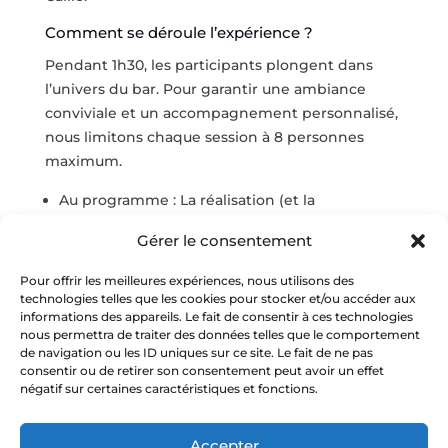
Comment se déroule l’expérience ?
Pendant 1h30, les participants plongent dans
l’univers du bar. Pour garantir une ambiance
conviviale et un accompagnement personnalisé,
nous limitons chaque session à 8 personnes
maximum.
Au programme : La réalisation (et la
dégustation !) de 3 cocktails originaux.
Gérer le consentement
Le savoir-faire : On apprend à manier le shaker,
à équilibrer les alcools et les jus, et à décorer
Pour offrir les meilleures expériences, nous utilisons des
technologies telles que les cookies pour stocker et/ou accéder aux
ses verres comme un pro.
informations des appareils. Le fait de consentir à ces technologies
Le petit plus : C’est une activité concrète et
nous permettra de traiter des données telles que le comportement
de navigation ou les ID uniques sur ce site. Le fait de ne pas
animée, parfaite pour une surprise
consentir ou de retirer son consentement peut avoir un effet
d’anniversaire ou à partager. Le bénéficiaire
négatif sur certaines caractéristiques et fonctions.
pourra ensuite choisir sa
date
parmi notre
calendrier de sessions.
Accepter