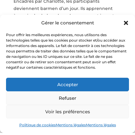
Encadrés par Charlotte, les participants
deviennent barmen d’un jour. Ils apprennent
à manier le shaker, doser les saveurs et inventer
Gérer le consentement
leurs propres recettes.
Ainsi, cet atelier de mixologie transforme une
Pour offrir les meilleures expériences, nous utilisons des
technologies telles que les cookies pour stocker et/ou accéder aux
simple parenthèse de détente en une véritable
informations des appareils. Le fait de consentir à ces technologies
aventure collective.
nous permettra de traiter des données telles que le comportement
de navigation ou les ID uniques sur ce site. Le fait de ne pas
De plus, l’activité favorise la communication,
consentir ou de retirer son consentement peut avoir un effet
stimule la créativité et fait tomber les barrières
négatif sur certaines caractéristiques et fonctions.
entre collègues. En bref, un atelier idéal pour un
séminaire, un incentive ou encore une soirée
Accepter
d’entreprise à
Lyon
.
Refuser
👉
Réservez votre atelier de mixologie
Chasarose — convivialité garantie !
Voir les préférences
La Box Apéro Clé en Main : prolonger le
Politique de cookies
Mentions légales
Mentions légales
plaisir