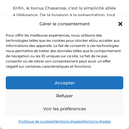
Enfin, le bonus Chasarose, c’est la simplicité alliée
à l’élégance. De la livraison à la présentation, tout
est pensé pour une aventure fluide, chic et sans
Gérer le consentement
contrainte. Vous profitez pleinement de la fête,
pendant que Chasarose s’occupe de tout.
Pour offrir les meilleures expériences, nous utilisons des
technologies telles que les cookies pour stocker et/ou accéder aux
4. Des idées originales pour
informations des appareils. Le fait de consentir à ces technologies
nous permettra de traiter des données telles que le comportement
surprendre la future mariée
de navigation ou les ID uniques sur ce site. Le fait de ne pas
consentir ou de retirer son consentement peut avoir un effet
Créer une ambiance à votre image
négatif sur certaines caractéristiques et fonctions.
Transformez votre EVJF en une célébration à
votre image, pleine de charme et d’émotion. Dès
Accepter
la préparation, prenez le temps de penser à
une ambiance douce et harmonieuse, qui reflète
Refuser
la personnalité de la future mariée.
Voir les préférences
D’abord, choisissez une décoration poétique :
quelques bougies scintillantes, une playlist
Politique de cookies
Mentions légales
Mentions légales
feutrée, un dress code pastel et de