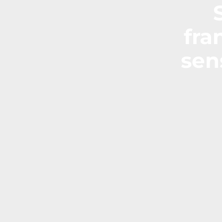
fra
sen