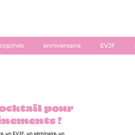
événement entreprise
activité ent
•
•
cocktail pour
énements !
re, un EVJF, un séminaire, un