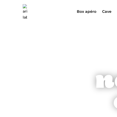
Box apéro
Cave
Box apéro
Cave
Offr
n