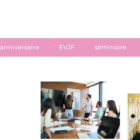
 entreprise
activité entre copines
•
•