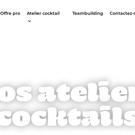
Offre pro
Atelier cocktail
Teambuilding
Contactez-
e pro
Atelier cocktail
Teambuilding
Co
os atelie
cocktail