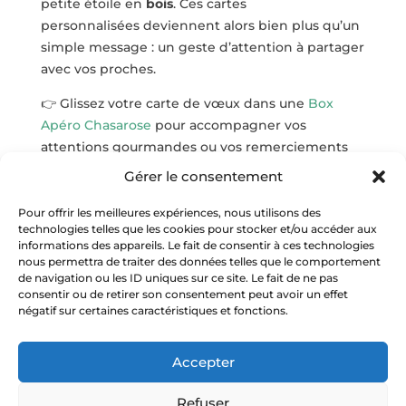
petite étoile en
bois
. Ces cartes
personnalisées deviennent alors bien plus qu’un
simple message : un geste d’attention à partager
avec vos proches.
👉
Glissez votre carte de vœux dans une
Box
Apéro Chasarose
pour accompagner vos
attentions gourmandes ou vos remerciements
d’entreprise.
Gérer le consentement
5. Centre de table gourmand
Pour offrir les meilleures expériences, nous utilisons des
technologies telles que les cookies pour stocker et/ou accéder aux
Enfin, sublimez votre coin festif avec une
informations des appareils. Le fait de consentir à ces technologies
décoration
maison
à la fois naturelle et
nous permettra de traiter des données telles que le comportement
de navigation ou les ID uniques sur ce site. Le fait de ne pas
gourmande. Disposez quelques branches de pin,
consentir ou de retirer son consentement peut avoir un effet
des bougies parfumées, des pommes rouges et
négatif sur certaines caractéristiques et fonctions.
un soupçon de neige artificielle pour une
ambiance féerique. Ajoutez des rubans dorés,
Accepter
des paillettes argentées et de petites étoiles en
papier pour un centre de table unique et
Refuser