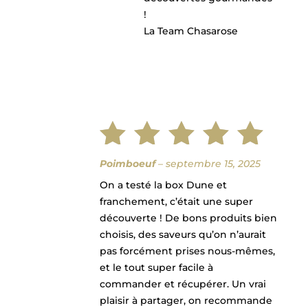
!
La Team Chasarose
Note
5
Poimboeuf
–
septembre 15, 2025
On a testé la box Dune et
sur 5
franchement, c’était une super
découverte ! De bons produits bien
choisis, des saveurs qu’on n’aurait
pas forcément prises nous-mêmes,
et le tout super facile à
commander et récupérer. Un vrai
plaisir à partager, on recommande