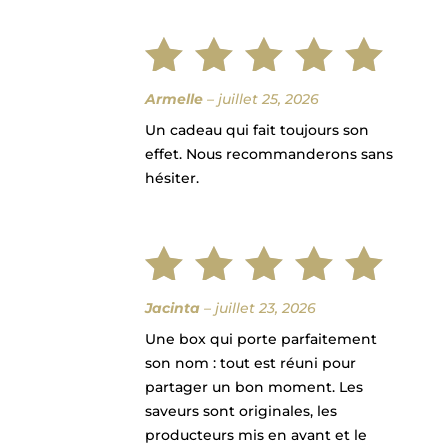
Note
5
Armelle
–
juillet 25, 2026
Un cadeau qui fait toujours son
sur 5
effet. Nous recommanderons sans
hésiter.
Note
5
Jacinta
–
juillet 23, 2026
Une box qui porte parfaitement
sur 5
son nom : tout est réuni pour
partager un bon moment. Les
saveurs sont originales, les
producteurs mis en avant et le