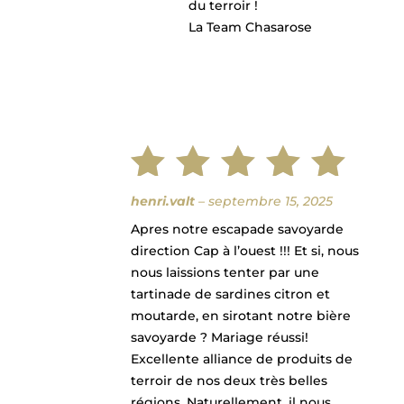
du terroir !
La Team Chasarose
Note
5
henri.valt
–
septembre 15, 2025
Apres notre escapade savoyarde
sur 5
direction Cap à l’ouest !!! Et si, nous
nous laissions tenter par une
tartinade de sardines citron et
moutarde, en sirotant notre bière
savoyarde ? Mariage réussi!
Excellente alliance de produits de
terroir de nos deux très belles
régions. Naturellement, il nous