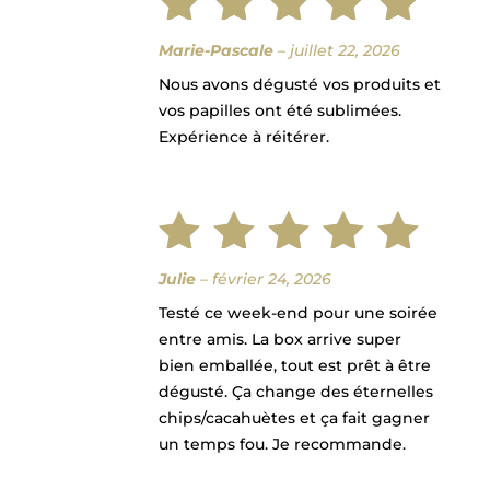
Note
5
Marie-Pascale
–
juillet 22, 2026
Nous avons dégusté vos produits et
sur 5
vos papilles ont été sublimées.
Expérience à réitérer.
Note
5
Julie
–
février 24, 2026
Testé ce week-end pour une soirée
sur 5
entre amis. La box arrive super
bien emballée, tout est prêt à être
dégusté. Ça change des éternelles
chips/cacahuètes et ça fait gagner
un temps fou. Je recommande.