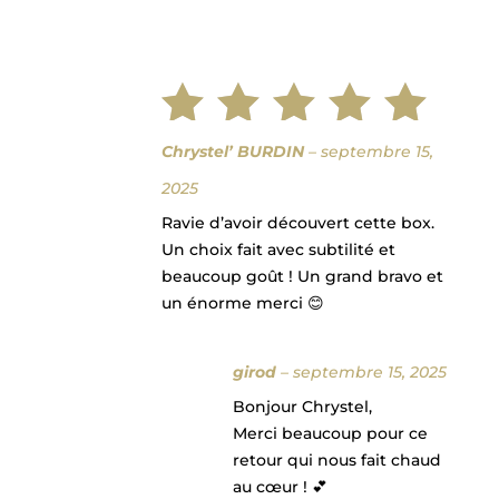
Note
5
Chrystel’ BURDIN
–
septembre 15,
2025
sur 5
Ravie d’avoir découvert cette box.
Un choix fait avec subtilité et
beaucoup goût ! Un grand bravo et
un énorme merci 😊
girod
–
septembre 15, 2025
Bonjour Chrystel,
Merci beaucoup pour ce
retour qui nous fait chaud
au cœur ! 💕