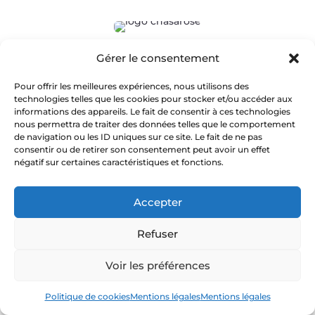
Gérer le consentement
Box apéro, coffrets gourmands, spiritueux :
sélection artisanale, made in France.
Pour offrir les meilleures expériences, nous utilisons des
technologies telles que les cookies pour stocker et/ou accéder aux
informations des appareils. Le fait de consentir à ces technologies
Contact
nous permettra de traiter des données telles que le comportement
FAQ
de navigation ou les ID uniques sur ce site. Le fait de ne pas
consentir ou de retirer son consentement peut avoir un effet
Blog
négatif sur certaines caractéristiques et fonctions.
Mon compte
Mentions légales
Accepter
Conditions générales de vente
Politique de cookies (UE)
Refuser
Voir les préférences
Accueil
Politique de cookies
Mentions légales
Mentions légales
J’ai soif