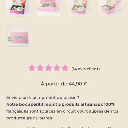
(
14
avis client)
Noté
5.00
À partir de
44,90
€
sur 5
basé sur
Envie d’un vrai moment de plaisir ?
notations
Notre box apéritif réunit 5 produits artisanaux 100%
client
français. Ils sont sourcés en circuit court auprès de nos
producteurs du terroir.