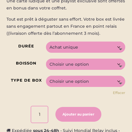
Une carte ludique et une playlist exclusive sont offertes
en bonus dans votre coffret.
Tout est prêt à déguster sans effort. Votre box est livrée
sans engagement partout en France en point relais
((livraison offerte dès l’abonnement 3 mois).
DURÉE
BOISSON
TYPE DE BOX
Effacer
QUANTITÉ
Ajouter au panier
DE
BOX
APÉRITIF
🚚 Expédiée
sous 24-48h
• Suivi Mondial Relay inclus •