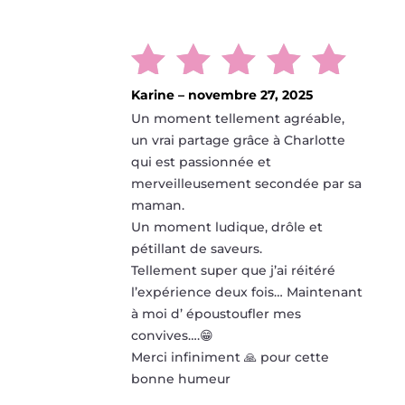
Karine
–
novembre 27, 2025
Note
5
Un moment tellement agréable,
sur 5
un vrai partage grâce à Charlotte
qui est passionnée et
merveilleusement secondée par sa
maman.
Un moment ludique, drôle et
pétillant de saveurs.
Tellement super que j’ai réitéré
l’expérience deux fois… Maintenant
à moi d’ époustoufler mes
convives….😁
Merci infiniment 🙏 pour cette
bonne humeur