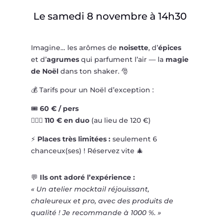
Le samedi 8 novembre à 14h30
Imagine… les arômes de
noisette
, d’
épices
et d’
agrumes
qui parfument l’air — la
magie
de Noël
dans ton shaker. 🎅
💰 Tarifs pour un Noël d’exception :
🎟️
60 € / pers
👩‍❤️‍👨
110 € en duo
(au lieu de 120 €)
⚡
Places très limitées :
seulement 6
chanceux(ses) ! Réservez vite 🎄
💬
Ils ont adoré l’expérience :
« Un atelier mocktail réjouissant,
chaleureux et pro, avec des produits de
qualité ! Je recommande à 1000 %. »