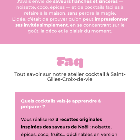
J’avais envie de
saveurs franches et sincères
—
noisette, coco, épices — et de cocktails faciles à
refaire à la maison, sans perdre la magie.
L’idée, c’était de prouver qu’on peut
impressionner
ses invités simplement
, en se concentrant sur le
goût, la déco et le plaisir du moment.
Faq
Tout savoir sur notre atelier cocktail à Saint-
Gilles-Croix-de-vie
Quels cocktails vais-je apprendre à
préparer ?
Vous réaliserez
3 recettes originales
inspirées des saveurs de Noël
: noisette,
épices, coco, fruits… déclinables en version