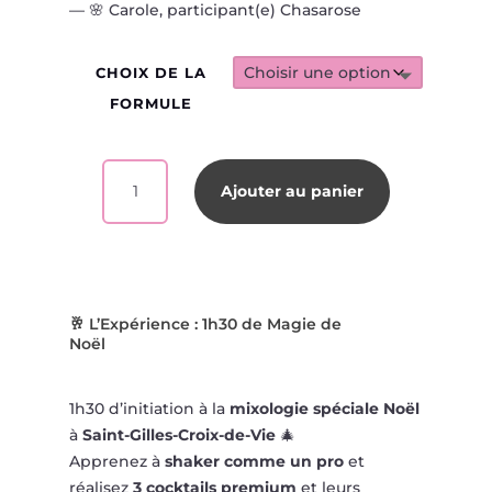
— 🌸 Carole, participant(e) Chasarose
CHOIX DE LA
FORMULE
QUANTITÉ
Ajouter au panier
DE
ATELIER
COCKTAIL
DE
NOËL
À
🥂 L’Expérience : 1h30 de Magie de
Noël
SAINT-
GILLES-
CROIX-
1h30 d’initiation à la
mixologie spéciale Noël
DE-
à
Saint-Gilles-Croix-de-Vie
🎄
VIE
Apprenez à
shaker comme un pro
et
réalisez
3 cocktails premium
et leurs