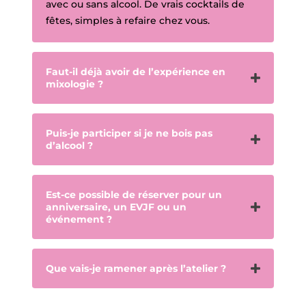
avec ou sans alcool. De vrais cocktails de
fêtes, simples à refaire chez vous.
Faut-il déjà avoir de l’expérience en
mixologie ?
Puis-je participer si je ne bois pas
d’alcool ?
Est-ce possible de réserver pour un
anniversaire, un EVJF ou un
événement ?
Que vais-je ramener après l’atelier ?