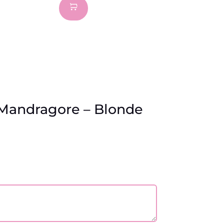
initial
actuel
était :
est :
5,50 €.
4,40 €.
le Mandragore – Blonde