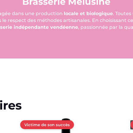
Brasserie Mélusine
gagée dans une production
locale et biologique
. Toutes
 le respect des méthodes artisanales. En choisissant ce
sserie indépendante vendéenne
, passionnée par la qual
ires
Victime de son succès