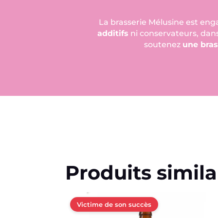
La brasserie Mélusine est en
additifs
ni conservateurs, dans
soutenez
une bra
Produits simila
Victime de son succès