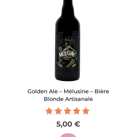
Golden Ale – Mélusine – Bière
Blonde Artisanale
Note
5,00
€
5.00
sur 5