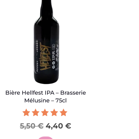
Bière Hellfest IPA – Brasserie
Mélusine – 75cl
Note
Le
Le
5,50
€
4,40
€
5.00
prix
prix
sur 5