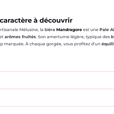
 caractère à découvrir
rtisanale Mélusine, la
bière
Mandragore
est une
Pale A
et
arômes fruités
. Son amertume légère, typique des
b
rop marquée. À chaque gorgée, vous profitez d’un
équili