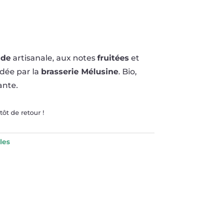
nde
artisanale, aux notes
fruitées
et
ndée par la
brasserie Mélusine
. Bio,
ante.
ôt de retour !
les