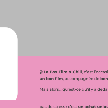
🎬
La Box Film & Chill
, c’est l’occa
un bon film
, accompagnée de
bon
Mais alors… qu’est-ce qu’il y a ded
pas de stress : c’est
un achat uniq