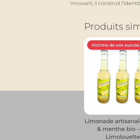
innovant, il construit l’ide
Produits sim
Victime de son succès
Limonade artisanal
& menthe bio –
Limolouette