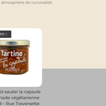
e atmosphère de convivialité.
O !
i sauter la capsule
inade végétarienne
 – Rue Traversette