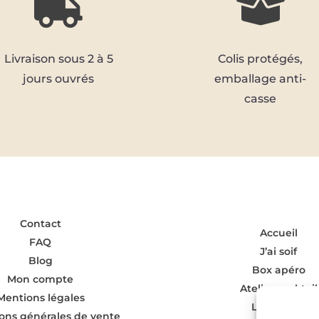


Livraison sous 2 à 5
Colis protégés,
jours ouvrés
emballage anti-
casse
Contact
Accueil
FAQ
J’ai soif
Blog
Box apéro
Mon compte
Atelier cocktail
Mentions légales
L’Offre Pro
ons générales de vente