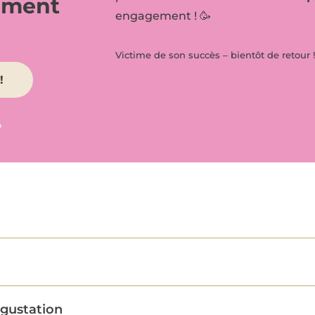
oment
engagement ! 🥳
Victime de son succès – bientôt de retour !
!
o
égustation