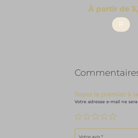
À partir de
3
Ce
pro
a
plu
vari
Les
opt
Commentaire
peu
êtr
cho
Soyez le premier à l
sur
Votre adresse e-mail ne sera
la
pa
du
pro