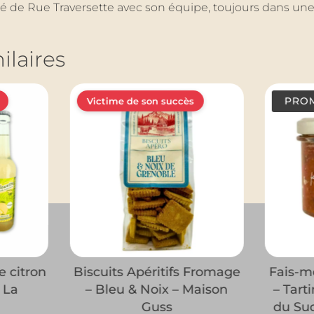
ntité de Rue Traversette avec son équipe, toujours dans un
ilaires
PROM
Victime de son succès
e citron
Biscuits Apéritifs Fromage
Fais-mo
 La
– Bleu & Noix – Maison
– Tart
Guss
du Sud