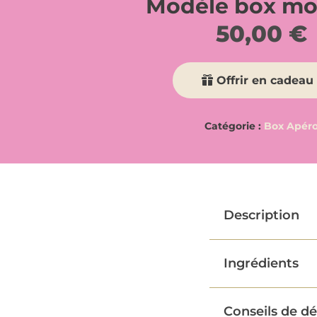
Modèle box m
50,00
€
Offrir en cadeau 
Catégorie :
Box Apér
Description
Ingrédients
Conseils de d