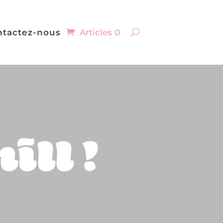
ntactez-nous
Articles 0
ill !