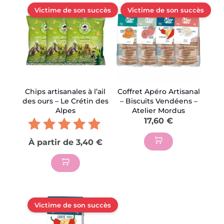
Victime de son succès
Victime de son succès
Chips artisanales à l’ail
Coffret Apéro Artisanal
des ours – Le Crétin des
– Biscuits Vendéens –
Alpes
Atelier Mordus
17,60
€
Note
À partir de
3,40
€
5.00
Ce
sur 5
produit
a
plusieurs
Victime de son succès
variations.
Les