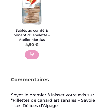
options
peuvent
être
choisies
sur
Sablés au comté &
piment d’Espelette –
la
Atelier Mordus
page
4,90
€
du
produit
Commentaires
Soyez le premier à laisser votre avis sur
“Rillettes de canard artisanales – Savoie
– Les Délices d’Alpage”