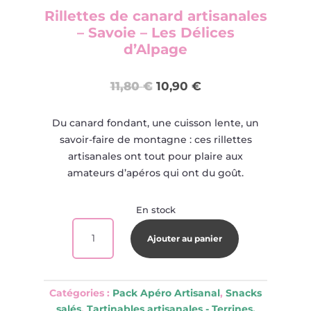
Rillettes de canard artisanales
– Savoie – Les Délices
d’Alpage
Le
Le
11,80
€
10,90
€
prix
prix
initial
actuel
Du canard fondant, une cuisson lente, un
était :
est :
savoir-faire de montagne : ces rillettes
11,80 €.
10,90 €.
artisanales ont tout pour plaire aux
amateurs d’apéros qui ont du goût.
En stock
QUANTITÉ
Ajouter au panier
DE
RILLETTES
DE
CANARD
Catégories :
Pack Apéro Artisanal
,
Snacks
ARTISANALES
salés
,
Tartinables artisanales - Terrines,